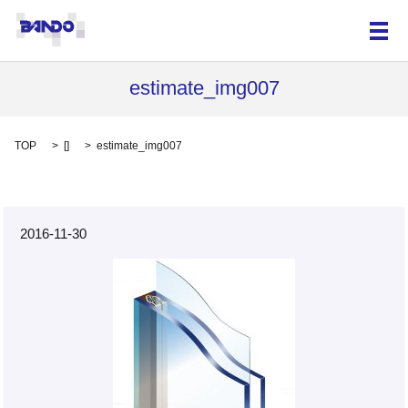
メ
estimate_img007
TOP
[]
estimate_img007
2016-11-30